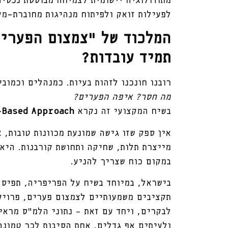
מתודולוגיה יישומית לצמיחה מבוססת נכסים
לפעילות זואק ולפיתוח מנהיגות מחוברת־מק
המלכוד של "צמצום הפערים
תמיד עובדות
?
רובנו חונכנו לזהות בעיות. כמנהלים וכמוב
מה חסר? איפה הפערים
?
בשיח המקצועי זה נקרא
Based Approach -
אין ספק שזו גישה שמונעת מכוונות טובות, 
מייצרת תלות, שחיקה ותחושת קורבנות. היא
במקום כוח שצריך להניע.
בישראל, במיוחד בשיח על הפריפריה, תפיסה
תקציבים משמעותיים לצמצום פערים, פרויקט
לבקרים, ויחד עם זאת - נתוני הלמ"ס מרא
ולעיתים אף גדלים. אחת הסיבות לכך טמונ