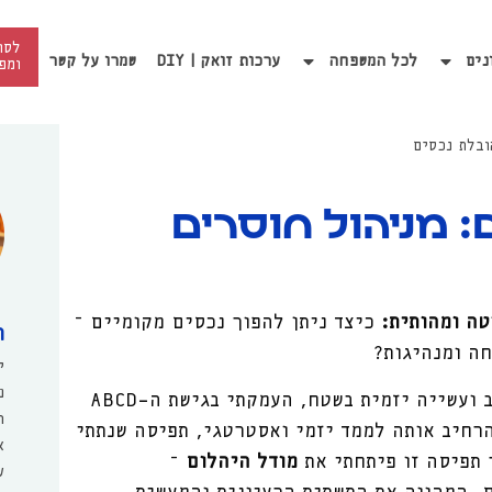
לסו
נים
לכל המשפחה
ערכות זואק | DIY
שמרו על קשר
ומפ
ובלת נכסים
 מניהול חוסרים
טה ומהותית:
כיצד ניתן להפוך נכסים מקומיים –
ה
חה ומנהיגות?
י
מ
לאורך שנים של הובלת קבוצות מנהיגות בנגב ועשייה יזמית בשטח, העמקתי בגישת ה־ABCD
ה
רחיב אותה לממד יזמי ואסטרטגי, תפיסה שנתתי
א
 תפיסה זו פיתחתי את
מודל היהלום
–
ע