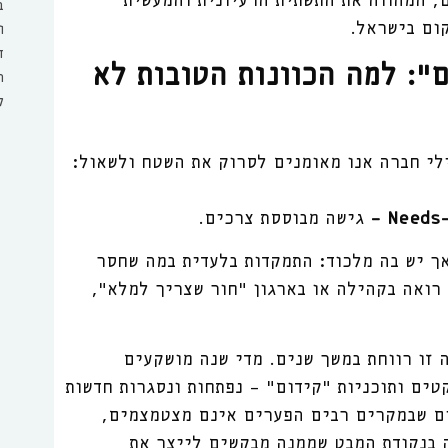
, המהווה את התשתית הרעיונית והמעשית
ב
ום בישראל.
ו
ד
": למה הכוונות הטובות לא
ה
ק
ילי חברה אנו מאומנים לסרוק את השטח ולשאול:
Needs-
גישה מבוססת צרכים.
אך יש בה מלכוד: התמקדות בלעדית במה שחסר
 רואה בקהילה או בארגון "חור שצריך למלא",
 זו רווחת במשך שנים. מדי שנה מושקעים
ים ותוכניות "קידום" - נפתחות ונסגרות חדשות
ים שבמקרים רבים הפערים אינם מצטמצמים,
ה בנקודת המבט שממנה מבקשים לייצר את