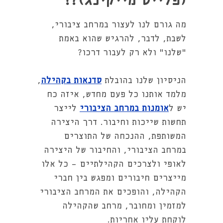
(פלייס מייקינג)?!
מה גורם לנו לעצור במרחב ציבורי,
לשבת, לדבר, להרגיש שהוא באמת
“שלנו” ולא רק לעבור דרכו?
הניסיון שלנו בהובלת
סדנאות בקהילה
,
מלמד אותנו כל פעם מחדש, איזה כח
יש ל
אומנות במרחב הציבורי
לייצר
תחשות שייכות וחיבור. דרך היצירה
המשותפת, ההנכחה של התוצרים
במרחב הציבורי, והחיבור של היצירה
לאופי ולצרכים הקהילתיים - כל אלו
מייצרים חיבורים ומפגש בין חברי
הקהילה, והופכים את המרחב הציבורי
למזמין ומחובר, מרחב שהקהילה
לוקחת עליו אחריות.