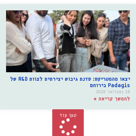
יצאו מהמטריקס: סדנת גיבוש יצירתית לצוות R&D של
Padagis בירוחם
18 בפברואר 2026
להמשך קריאה »
טען עוד