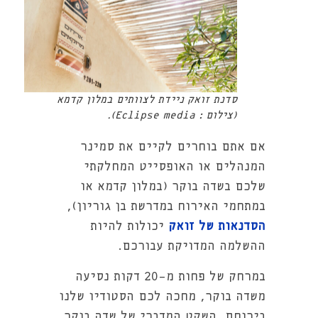
סדנת זואק ניידת לצוותים במלון קדמא
(צילום : Eclipse media).
אם אתם בוחרים לקיים את סמינר
המנהלים או האופסייט המחלקתי
שלכם בשדה בוקר (במלון קדמא או
במתחמי האירוח במדרשת בן גוריון),
הסדנאות של זואק
יכולות להיות
ההשלמה המדויקת עבורכם.
במרחק של פחות מ-20 דקות נסיעה
משדה בוקר, מחכה לכם הסטודיו שלנו
בירוחם. השקט המדברי של שדה בוקר